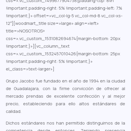
css=».vc_custom_1499677904738{padding-top: 8vh
!important;padding-right: 5% !important;padding-left: 7%
!important;}» offset=»vc_col-lg-5 vc_col-md-8 vc_col-xs-
12″][woodmart_title size=»large» align=»left»
title=»NOSOTROS»
css=».vc_custom_1531082694674{margin-bottom: 20px
!important;}»][vc_column_text
css=».vc_custom_1532457010426{margin-bottom: 25px
!important;padding-right: 5% !important;}»
el_class=»text-larger»]
Grupo Jacobo fue fundado en el año de 1994 en la ciudad
de Guadalajara, con la firme convicción de ofrecer al
mercado prendas de excelente confección y al mejor
precio, estableciendo para ello altos estándares de
calidad.
Dichos estándares nos han permitido distinguirnos de la
competencia desde entonces. Teniendo presencia