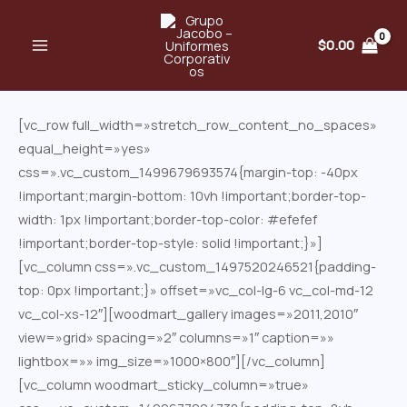
Ir
MAIN
al
$
0.00
MENU
contenido
[vc_row full_width=»stretch_row_content_no_spaces»
equal_height=»yes»
css=».vc_custom_1499679693574{margin-top: -40px
!important;margin-bottom: 10vh !important;border-top-
width: 1px !important;border-top-color: #efefef
!important;border-top-style: solid !important;}»]
[vc_column css=».vc_custom_1497520246521{padding-
top: 0px !important;}» offset=»vc_col-lg-6 vc_col-md-12
vc_col-xs-12″][woodmart_gallery images=»2011,2010″
view=»grid» spacing=»2″ columns=»1″ caption=»»
lightbox=»» img_size=»1000×800″][/vc_column]
[vc_column woodmart_sticky_column=»true»