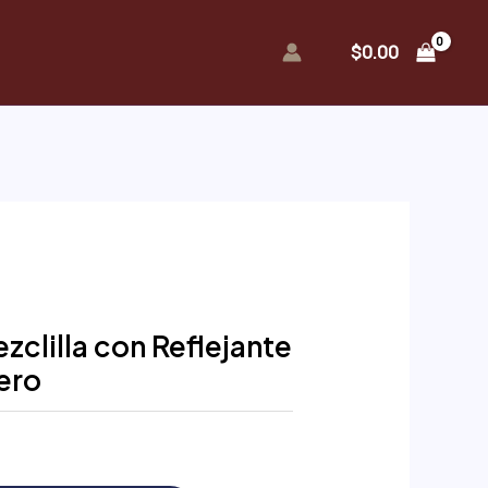
$
0.00
zclilla con Reflejante
ero