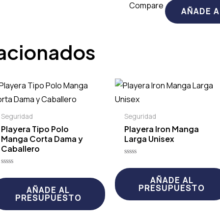
Compare
AÑADE 
lacionados
Seguridad
Seguridad
Playera Tipo Polo
Playera Iron Manga
Manga Corta Dama y
Larga Unisex
Caballero
Valorado
con
Valorado
0
con
AÑADE AL
de
0
PRESUPUESTO
5
AÑADE AL
de
PRESUPUESTO
5