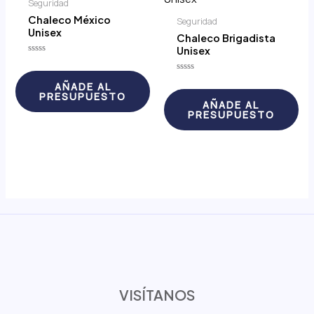
Seguridad
Chaleco México
Seguridad
Unisex
Chaleco Brigadista
Unisex
Valorado
con
0
Valorado
AÑADE AL
de
con
PRESUPUESTO
5
0
AÑADE AL
de
PRESUPUESTO
5
VISÍTANOS