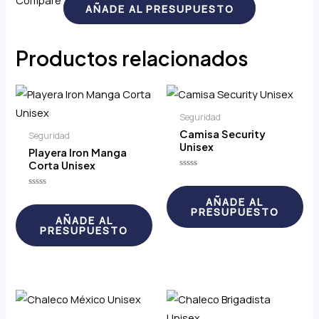
Compare
AÑADE AL PRESUPUESTO
Productos relacionados
Seguridad
Camisa Security
Seguridad
Unisex
Playera Iron Manga
Corta Unisex
Valorado
con
0
Valorado
AÑADE AL
de
con
PRESUPUESTO
5
0
AÑADE AL
de
PRESUPUESTO
5