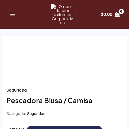
Ir
MAIN
al
$
0.00
MENU
contenido
Seguridad
Pescadora Blusa / Camisa
Categoría:
Seguridad